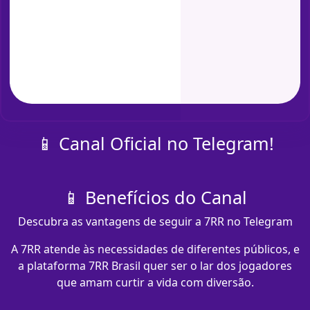
📱 Canal Oficial no Telegram!
📱 Benefícios do Canal
Descubra as vantagens de seguir a 7RR no Telegram
A 7RR atende às necessidades de diferentes públicos, e
a plataforma 7RR Brasil quer ser o lar dos jogadores
que amam curtir a vida com diversão.