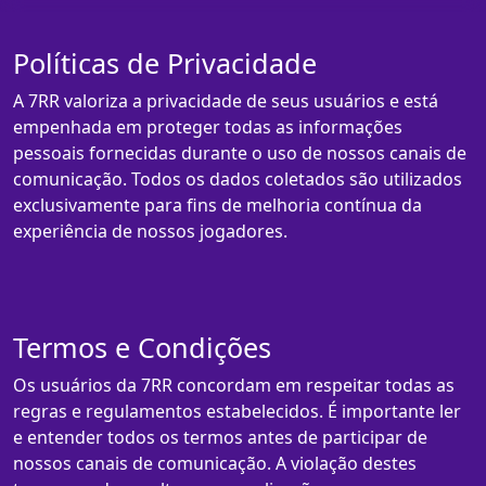
Políticas de Privacidade
A 7RR valoriza a privacidade de seus usuários e está
empenhada em proteger todas as informações
pessoais fornecidas durante o uso de nossos canais de
comunicação. Todos os dados coletados são utilizados
exclusivamente para fins de melhoria contínua da
experiência de nossos jogadores.
Termos e Condições
Os usuários da 7RR concordam em respeitar todas as
regras e regulamentos estabelecidos. É importante ler
e entender todos os termos antes de participar de
nossos canais de comunicação. A violação destes