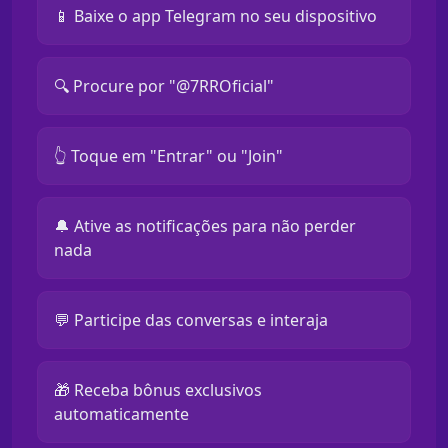
📱 Baixe o app Telegram no seu dispositivo
🔍 Procure por "@7RROficial"
👆 Toque em "Entrar" ou "Join"
🔔 Ative as notificações para não perder
nada
💬 Participe das conversas e interaja
🎁 Receba bônus exclusivos
automaticamente