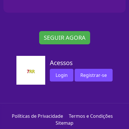
SEGUIR AGORA
Acessos
Login
Registrar-se
Políticas de Privacidade
Termos e Condições
Sitemap