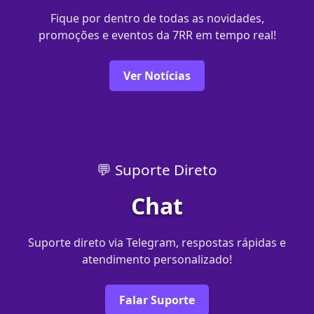
Fique por dentro de todas as novidades,
promoções e eventos da 7RR em tempo real!
Ver Notícias
💬 Suporte Direto
Chat
Suporte direto via Telegram, respostas rápidas e
atendimento personalizado!
Falar Suporte