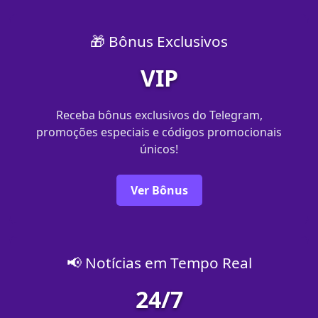
🎁 Bônus Exclusivos
VIP
Receba bônus exclusivos do Telegram,
promoções especiais e códigos promocionais
únicos!
Ver Bônus
📢 Notícias em Tempo Real
24/7