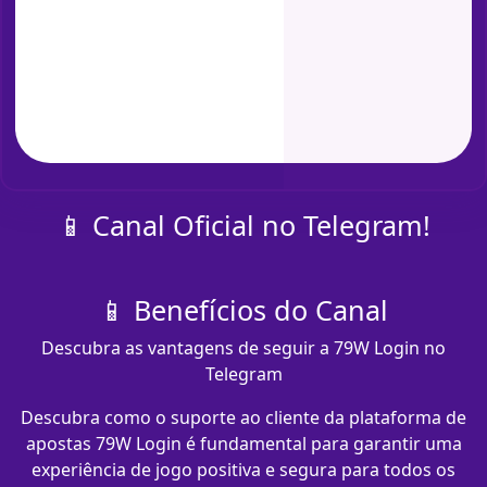
📱 Canal Oficial no Telegram!
📱 Benefícios do Canal
Descubra as vantagens de seguir a 79W Login no
Telegram
Descubra como o suporte ao cliente da plataforma de
apostas 79W Login é fundamental para garantir uma
experiência de jogo positiva e segura para todos os