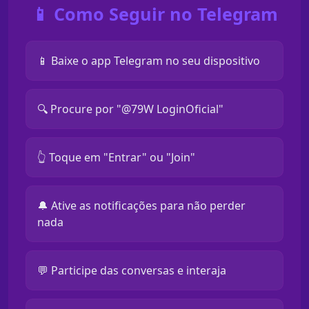
📱 Como Seguir no Telegram
📱 Baixe o app Telegram no seu dispositivo
🔍 Procure por "@79W LoginOficial"
👆 Toque em "Entrar" ou "Join"
🔔 Ative as notificações para não perder
nada
💬 Participe das conversas e interaja