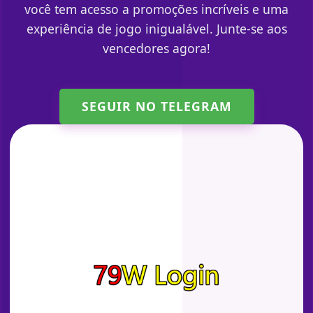
você tem acesso a promoções incríveis e uma
experiência de jogo inigualável. Junte-se aos
vencedores agora!
SEGUIR NO TELEGRAM