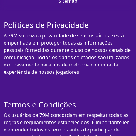
Sitemap
Políticas de Privacidade
A 79M valoriza a privacidade de seus usuários e está
empenhada em proteger todas as informações
pessoais fornecidas durante o uso de nossos canais de
comunicação. Todos os dados coletados são utilizados
exclusivamente para fins de melhoria contínua da
experiência de nossos jogadores.
Termos e Condições
Os usuários da 79M concordam em respeitar todas as
regras e regulamentos estabelecidos. É importante ler
e entender todos os termos antes de participar de