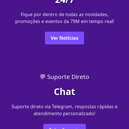
Fique por dentro de todas as novidades,
promoções e eventos da 79M em tempo real!
Ver Notícias
💬 Suporte Direto
Chat
Suporte direto via Telegram, respostas rápidas e
atendimento personalizado!