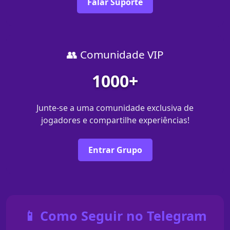
Falar Suporte
👥 Comunidade VIP
1000+
Junte-se a uma comunidade exclusiva de
jogadores e compartilhe experiências!
Entrar Grupo
📱 Como Seguir no Telegram