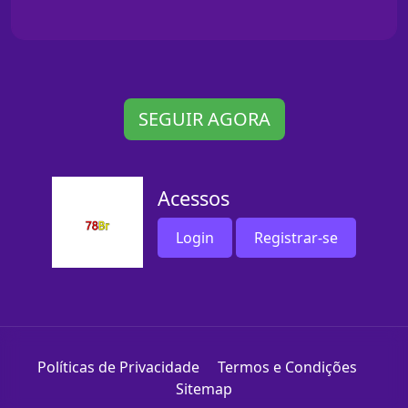
SEGUIR AGORA
Acessos
Login
Registrar-se
Políticas de Privacidade
Termos e Condições
Sitemap