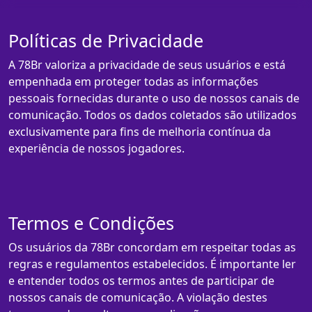
Políticas de Privacidade
A 78Br valoriza a privacidade de seus usuários e está
empenhada em proteger todas as informações
pessoais fornecidas durante o uso de nossos canais de
comunicação. Todos os dados coletados são utilizados
exclusivamente para fins de melhoria contínua da
experiência de nossos jogadores.
Termos e Condições
Os usuários da 78Br concordam em respeitar todas as
regras e regulamentos estabelecidos. É importante ler
e entender todos os termos antes de participar de
nossos canais de comunicação. A violação destes