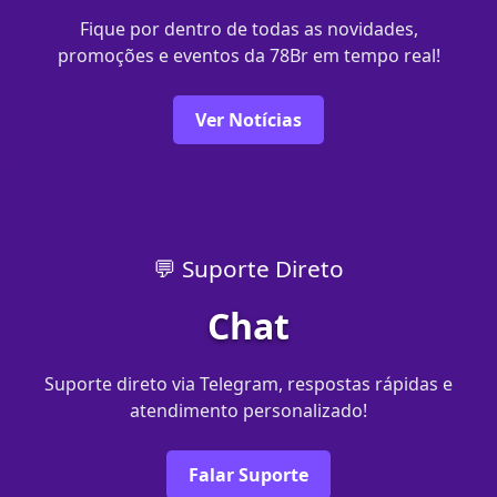
Fique por dentro de todas as novidades,
promoções e eventos da 78Br em tempo real!
Ver Notícias
💬 Suporte Direto
Chat
Suporte direto via Telegram, respostas rápidas e
atendimento personalizado!
Falar Suporte