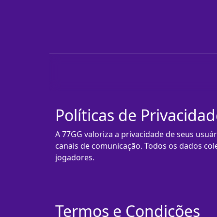
Políticas de Privacida
A 77GG valoriza a privacidade de seus usu
canais de comunicação. Todos os dados cole
jogadores.
Termos e Condições