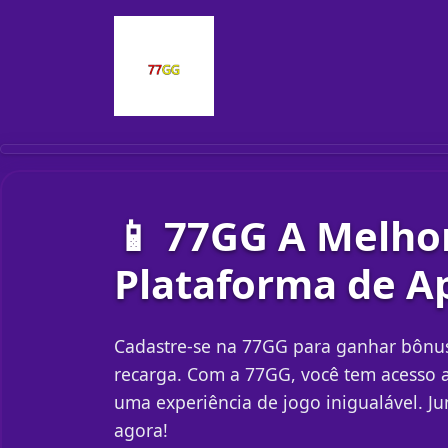
📱 77GG A Melho
Plataforma de A
Cadastre-se na 77GG para ganhar bônus
recarga. Com a 77GG, você tem acesso a
uma experiência de jogo inigualável. J
agora!