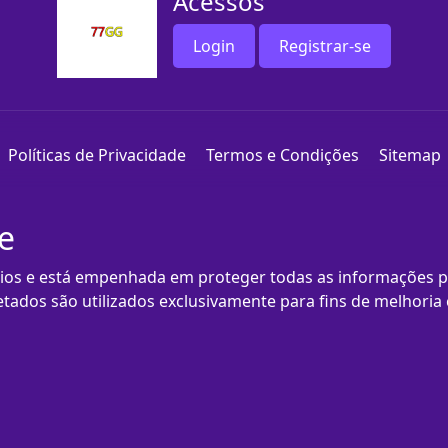
Acessos
Login
Registrar-se
Políticas de Privacidade
Termos e Condições
Sitemap
de
ários e está empenhada em proteger todas as informações p
tados são utilizados exclusivamente para fins de melhoria