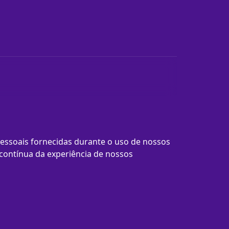
essoais fornecidas durante o uso de nossos
 contínua da experiência de nossos