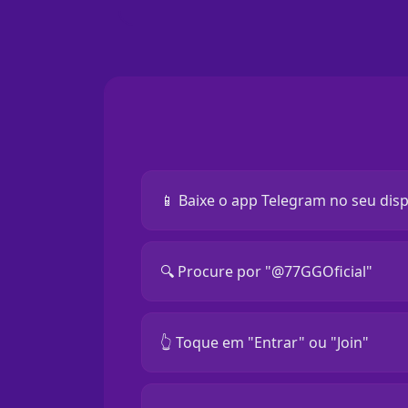
📱 Baixe o app Telegram no seu disp
🔍 Procure por "@77GGOficial"
👆 Toque em "Entrar" ou "Join"