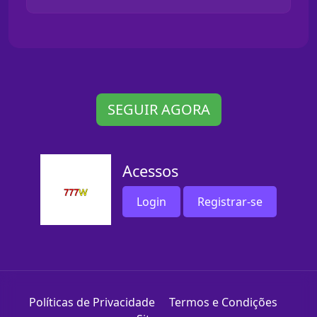
SEGUIR AGORA
Acessos
Login
Registrar-se
Políticas de Privacidade
Termos e Condições