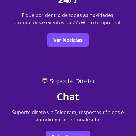
Fique por dentro de todas as novidades,
promoções e eventos da 777W em tempo real!
Ver Notícias
💬 Suporte Direto
Chat
Suporte direto via Telegram, respostas rápidas e
atendimento personalizado!