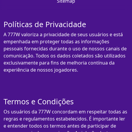
Sitemap
Políticas de Privacidade
A 777W valoriza a privacidade de seus usuários e está
empenhada em proteger todas as informações
pessoais fornecidas durante o uso de nossos canais de
comunicação. Todos os dados coletados são utilizados
exclusivamente para fins de melhoria contínua da
experiência de nossos jogadores.
Termos e Condições
Os usuários da 777W concordam em respeitar todas as
regras e regulamentos estabelecidos. É importante ler
e entender todos os termos antes de participar de