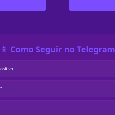
e
📱 Como Seguir no Telegram
ositivo
l"