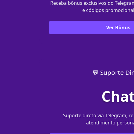
Receba bônus exclusivos do Telegra
e códigos promocionai
Ver Bônus
💬 Suporte Di
Cha
Suporte direto via Telegram, r
atendimento persona