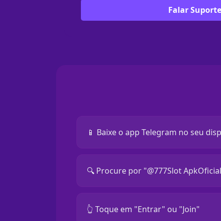
Falar Suport
📱 Baixe o app Telegram no seu disp
🔍 Procure por "@777Slot ApkOficia
👆 Toque em "Entrar" ou "Join"