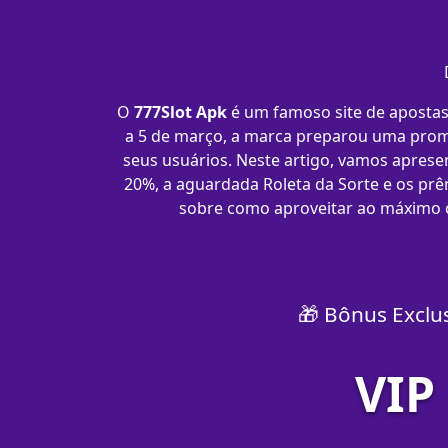
O
777Slot Apk
é um famoso site de apostas 
a 5 de março, a marca preparou uma promo
seus usuários. Neste artigo, vamos apresen
20%, a aguardada Roleta da Sorte e os pr
sobre como aproveitar ao máximo c
🎁 Bônus Exclu
VIP