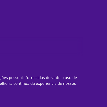
ções pessoais fornecidas durante o uso de
elhoria contínua da experiência de nossos