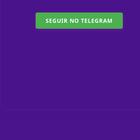
SEGUIR NO TELEGRAM