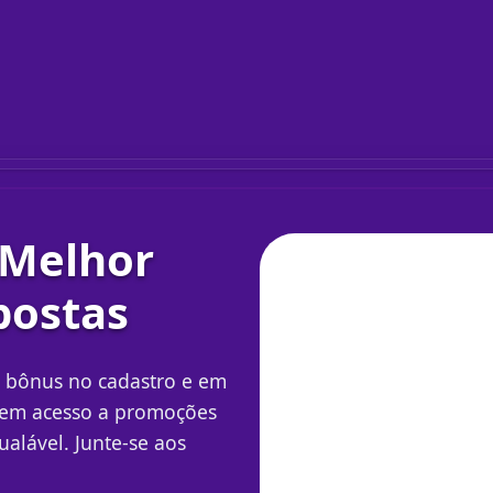
 Melhor
postas
r bônus no cadastro e em
 tem acesso a promoções
ualável. Junte-se aos