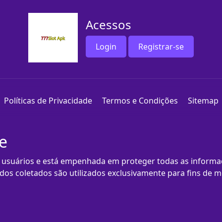
Acessos
Login
Registrar-se
Políticas de Privacidade
Termos e Condições
Sitemap
de
us usuários e está empenhada em proteger todas as informa
os coletados são utilizados exclusivamente para fins de m