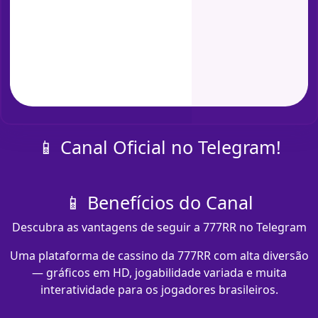
📱 Canal Oficial no Telegram!
📱 Benefícios do Canal
Descubra as vantagens de seguir a 777RR no Telegram
Uma plataforma de cassino da 777RR com alta diversão
— gráficos em HD, jogabilidade variada e muita
interatividade para os jogadores brasileiros.