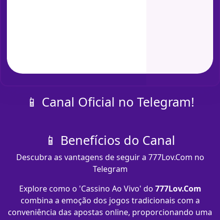
📱 Canal Oficial no Telegram!
📱 Benefícios do Canal
Descubra as vantagens de seguir a 777Lov.Com no
Telegram
Explore como o 'Cassino Ao Vivo' do
777Lov.Com
combina a emoção dos jogos tradicionais com a
conveniência das apostas online, proporcionando uma