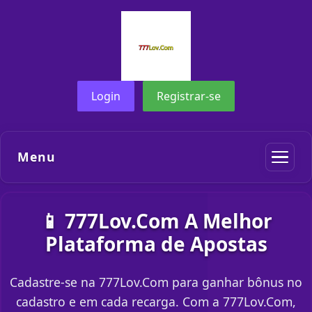
Login
Registrar-se
Menu
📱 777Lov.Com A Melhor
Plataforma de Apostas
Cadastre-se na 777Lov.Com para ganhar bônus no
cadastro e em cada recarga. Com a 777Lov.Com,