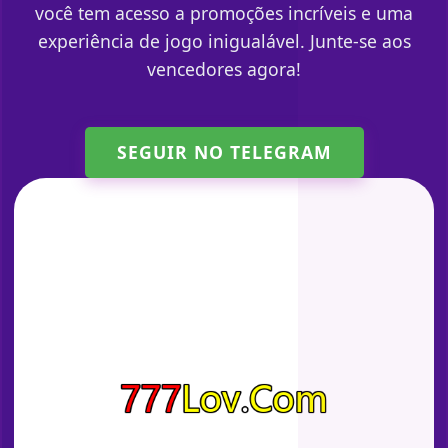
você tem acesso a promoções incríveis e uma
experiência de jogo inigualável. Junte-se aos
vencedores agora!
SEGUIR NO TELEGRAM