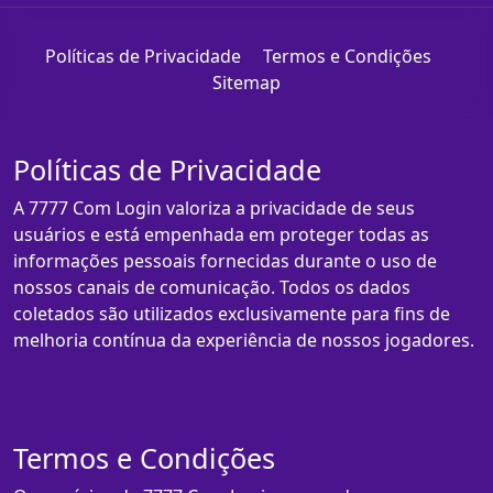
Políticas de Privacidade
Termos e Condições
Sitemap
Políticas de Privacidade
A 7777 Com Login valoriza a privacidade de seus
usuários e está empenhada em proteger todas as
informações pessoais fornecidas durante o uso de
nossos canais de comunicação. Todos os dados
coletados são utilizados exclusivamente para fins de
melhoria contínua da experiência de nossos jogadores.
Termos e Condições