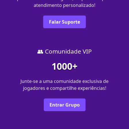
atendimento personalizado!
Falar Suporte
👥 Comunidade VIP
1000+
Junte-se a uma comunidade exclusiva de
jogadores e compartilhe experiências!
Entrar Grupo