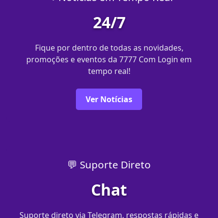
24/7
Fique por dentro de todas as novidades,
promoções e eventos da 7777 Com Login em
tempo real!
Ver Notícias
💬 Suporte Direto
Chat
Suporte direto via Telegram, respostas rápidas e