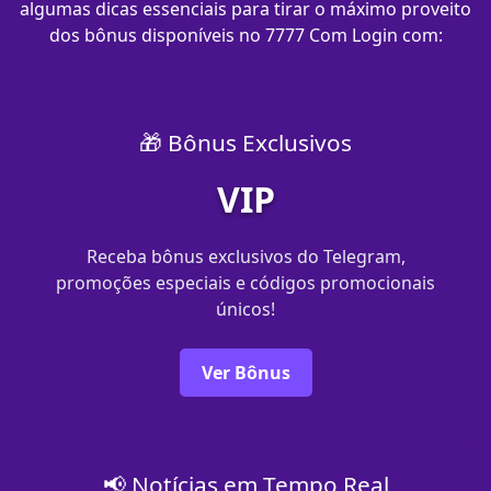
algumas dicas essenciais para tirar o máximo proveito
dos bônus disponíveis no 7777 Com Login com​:
🎁 Bônus Exclusivos
VIP
Receba bônus exclusivos do Telegram,
promoções especiais e códigos promocionais
únicos!
Ver Bônus
📢 Notícias em Tempo Real