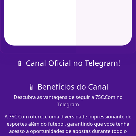
📱 Canal Oficial no Telegram!
📱 Benefícios do Canal
Descubra as vantagens de seguir a 75C.Com no
Telegram
A 75C.Com oferece uma diversidade impressionante de
esportes além do futebol, garantindo que você tenha
acesso a oportunidades de apostas durante todo o