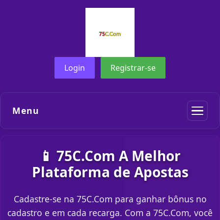
Login
Registrar-se
Menu
📱 75C.Com A Melhor
Plataforma de Apostas
Cadastre-se na 75C.Com para ganhar bônus no
cadastro e em cada recarga. Com a 75C.Com, você