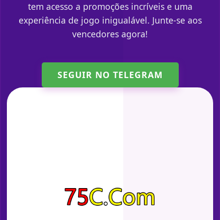
tem acesso a promoções incríveis e uma
experiência de jogo inigualável. Junte-se aos
vencedores agora!
SEGUIR NO TELEGRAM