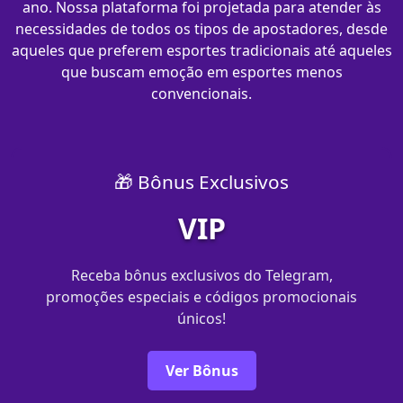
ano. Nossa plataforma foi projetada para atender às
necessidades de todos os tipos de apostadores, desde
aqueles que preferem esportes tradicionais até aqueles
que buscam emoção em esportes menos
convencionais.
🎁 Bônus Exclusivos
VIP
Receba bônus exclusivos do Telegram,
promoções especiais e códigos promocionais
únicos!
Ver Bônus