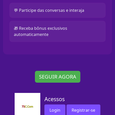
💬 Participe das conversas e interaja
🎁 Receba bônus exclusivos
automaticamente
SEGUIR AGORA
Acessos
Login
Registrar-se