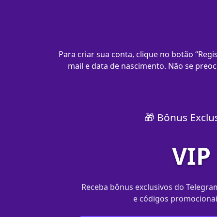
Para criar sua conta, clique no botão “Reg
mail e data de nascimento. Não se preo
🎁 Bônus Exclu
VIP
Receba bônus exclusivos do Telegra
e códigos promocionai