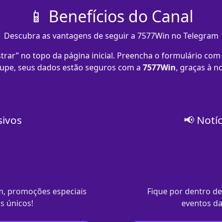
📱 Benefícios do Canal
Descubra as vantagens de seguir a 7577Win no Telegram
istrar” no topo da página inicial. Preencha o formulário c
cupe, seus dados estão seguros com a
7577Win
, graças à n
sivos
📢 Notí
m, promoções especiais
Fique por dentro d
s únicos!
eventos da