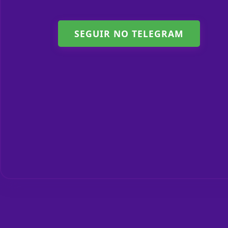
SEGUIR NO TELEGRAM