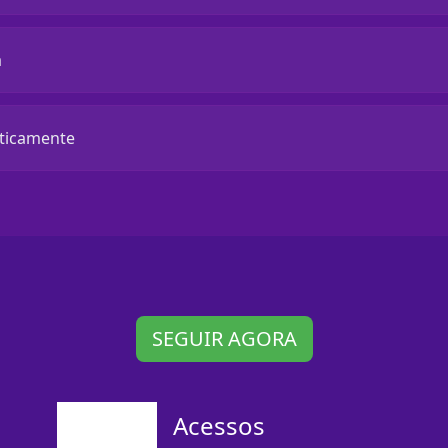
a
aticamente
SEGUIR AGORA
Acessos