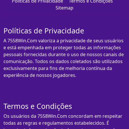
Políticas de Privacidade
Termos e Condições
Sitemap
Políticas de Privacidade
A 7558Win.Com valoriza a privacidade de seus usuários
e está empenhada em proteger todas as informações
pessoais fornecidas durante o uso de nossos canais de
comunicação. Todos os dados coletados são utilizados
exclusivamente para fins de melhoria contínua da
experiência de nossos jogadores.
Termos e Condições
Os usuários da 7558Win.Com concordam em respeitar
todas as regras e regulamentos estabelecidos. É