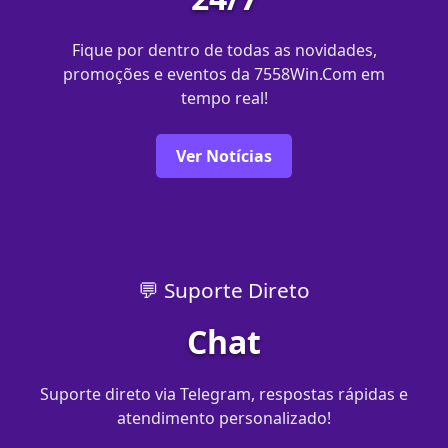
Fique por dentro de todas as novidades,
promoções e eventos da 7558Win.Com em
tempo real!
Ver Notícias
💬 Suporte Direto
Chat
Suporte direto via Telegram, respostas rápidas e
atendimento personalizado!