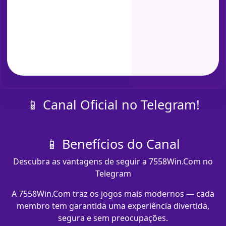
📱 Canal Oficial no Telegram!
📱 Benefícios do Canal
Descubra as vantagens de seguir a 7558Win.Com no
Telegram
A 7558Win.Com traz os jogos mais modernos — cada
membro tem garantida uma experiência divertida,
segura e sem preocupações.