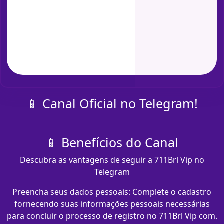
📱 Canal Oficial no Telegram!
📱 Benefícios do Canal
Descubra as vantagens de seguir a 711Brl Vip no
Telegram
Preencha seus dados pessoais: Complete o cadastro
fornecendo suas informações pessoais necessárias
para concluir o processo de registro no 711Brl Vip com​.