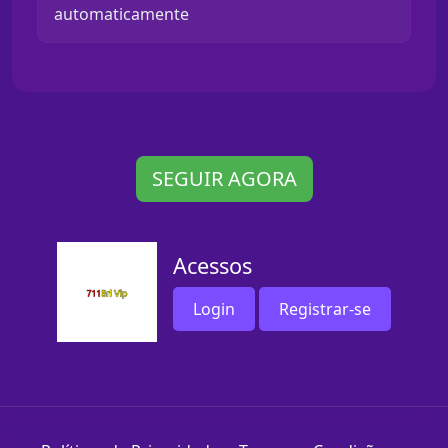
automaticamente
SEGUIR AGORA
Acessos
Login
Registrar-se