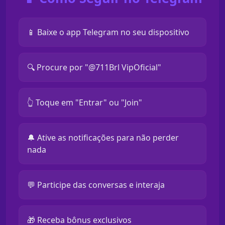
📱 Baixe o app Telegram no seu dispositivo
🔍 Procure por "@711Brl VipOficial"
👆 Toque em "Entrar" ou "Join"
🔔 Ative as notificações para não perder
nada
💬 Participe das conversas e interaja
🎁 Receba bônus exclusivos