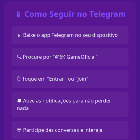
📱 Como Seguir no Telegram
📱 Baixe o app Telegram no seu dispositivo
🔍 Procure por "@6K GameOficial"
👆 Toque em "Entrar" ou "Join"
🔔 Ative as notificações para não perder
nada
💬 Participe das conversas e interaja