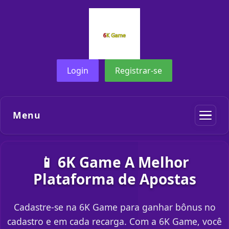
Login
Registrar-se
Menu
📱 6K Game A Melhor
Plataforma de Apostas
Cadastre-se na 6K Game para ganhar bônus no
cadastro e em cada recarga. Com a 6K Game, você