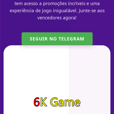
tem acesso a promoções incríveis e uma
experiência de jogo inigualável. Junte-se aos
vencedores agora!
SEGUIR NO TELEGRAM