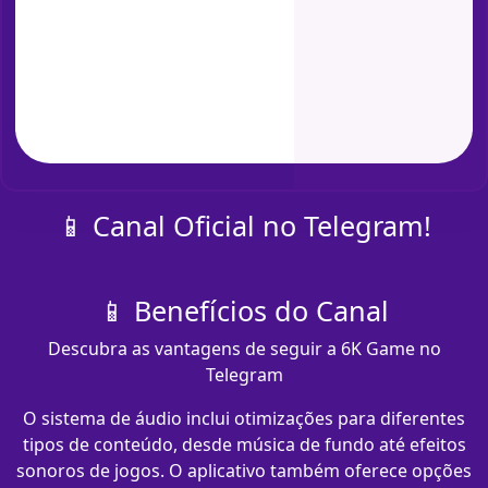
📱 Canal Oficial no Telegram!
📱 Benefícios do Canal
Descubra as vantagens de seguir a 6K Game no
Telegram
O sistema de áudio inclui otimizações para diferentes
tipos de conteúdo, desde música de fundo até efeitos
sonoros de jogos. O aplicativo também oferece opções