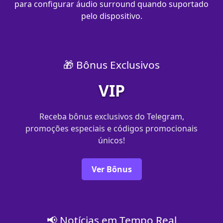
para configurar áudio surround quando suportado
pelo dispositivo.
🎁 Bônus Exclusivos
VIP
Receba bônus exclusivos do Telegram,
promoções especiais e códigos promocionais
únicos!
Ver Bônus
📢 Notícias em Tempo Real