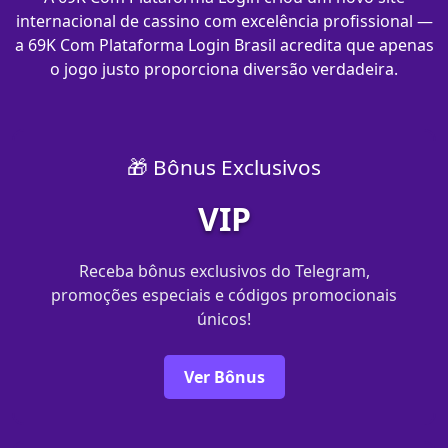
internacional de cassino com excelência profissional —
a 69K Com Plataforma Login Brasil acredita que apenas
o jogo justo proporciona diversão verdadeira.
🎁 Bônus Exclusivos
VIP
Receba bônus exclusivos do Telegram,
promoções especiais e códigos promocionais
únicos!
Ver Bônus