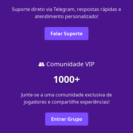
Suporte direto via Telegram, respostas rápidas e
atendimento personalizado!
Falar Suporte
👥 Comunidade VIP
1000+
Junte-se a uma comunidade exclusiva de
jogadores e compartilhe experiências!
Entrar Grupo