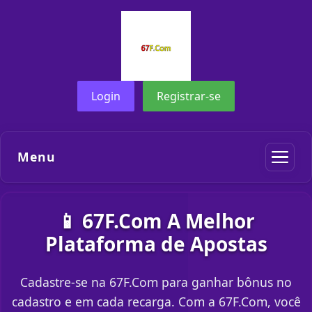
Login
Registrar-se
Menu
📱 67F.Com A Melhor
Plataforma de Apostas
Cadastre-se na 67F.Com para ganhar bônus no
cadastro e em cada recarga. Com a 67F.Com, você