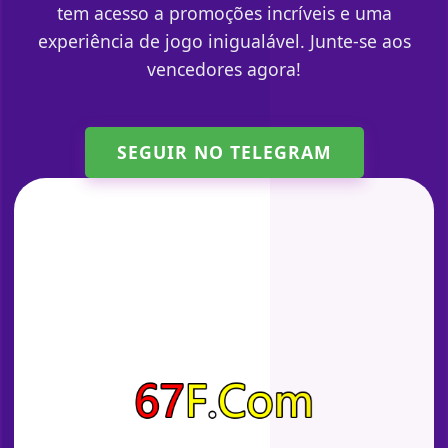
tem acesso a promoções incríveis e uma
experiência de jogo inigualável. Junte-se aos
vencedores agora!
SEGUIR NO TELEGRAM