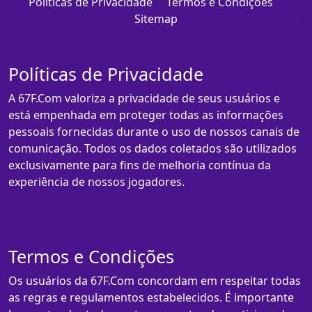
Políticas de Privacidade
Termos e Condições
Sitemap
Políticas de Privacidade
A 67F.Com valoriza a privacidade de seus usuários e
está empenhada em proteger todas as informações
pessoais fornecidas durante o uso de nossos canais de
comunicação. Todos os dados coletados são utilizados
exclusivamente para fins de melhoria contínua da
experiência de nossos jogadores.
Termos e Condições
Os usuários da 67F.Com concordam em respeitar todas
as regras e regulamentos estabelecidos. É importante