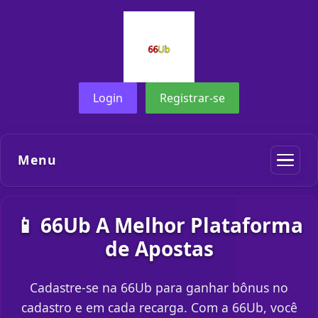
Login
Registrar-se
Menu
📱 66Ub A Melhor Plataforma
de Apostas
Cadastre-se na 66Ub para ganhar bônus no
cadastro e em cada recarga. Com a 66Ub, você