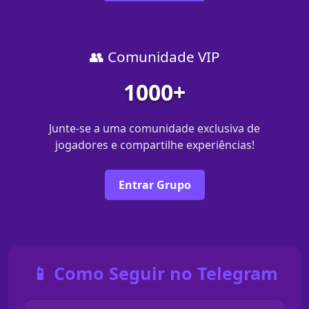
👥 Comunidade VIP
1000+
Junte-se a uma comunidade exclusiva de
jogadores e compartilhe experiências!
Entrar Grupo
📱 Como Seguir no Telegram