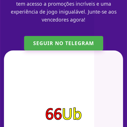
tem acesso a promoções incríveis e uma
experiência de jogo inigualável. Junte-se aos
vencedores agora!
SEGUIR NO TELEGRAM