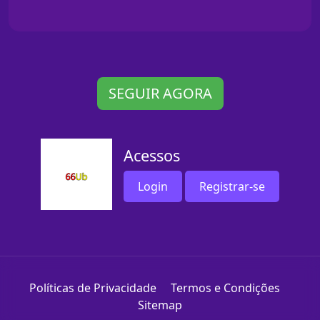
SEGUIR AGORA
Acessos
Login
Registrar-se
Políticas de Privacidade
Termos e Condições
Sitemap