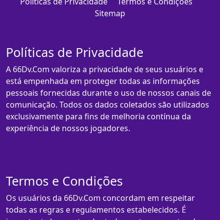
Políticas de Privacidade
Termos e Condições
Sitemap
Políticas de Privacidade
A 66Dv.Com valoriza a privacidade de seus usuários e
está empenhada em proteger todas as informações
pessoais fornecidas durante o uso de nossos canais de
comunicação. Todos os dados coletados são utilizados
exclusivamente para fins de melhoria contínua da
experiência de nossos jogadores.
Termos e Condições
Os usuários da 66Dv.Com concordam em respeitar
todas as regras e regulamentos estabelecidos. É