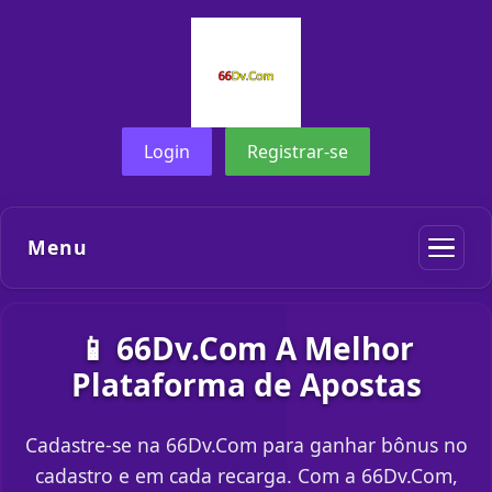
Login
Registrar-se
Menu
📱 66Dv.Com A Melhor
Plataforma de Apostas
Cadastre-se na 66Dv.Com para ganhar bônus no
cadastro e em cada recarga. Com a 66Dv.Com,