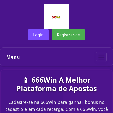
Login
Registrar-se
Menu
📱 666Win A Melhor
Plataforma de Apostas
Cadastre-se na 666Win para ganhar bônus no
cadastro e em cada recarga. Com a 666Win, você