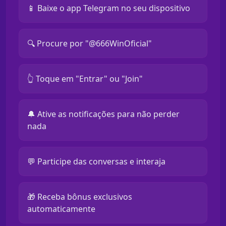
📱 Baixe o app Telegram no seu dispositivo
🔍 Procure por "@666WinOficial"
👆 Toque em "Entrar" ou "Join"
🔔 Ative as notificações para não perder
nada
💬 Participe das conversas e interaja
🎁 Receba bônus exclusivos
automaticamente