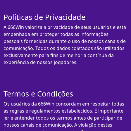
Políticas de Privacidade
A 666Win valoriza a privacidade de seus usuários e está
empenhada em proteger todas as informações
pessoais fornecidas durante o uso de nossos canais de
comunicação. Todos os dados coletados são utilizados
exclusivamente para fins de melhoria contínua da
experiência de nossos jogadores.
Termos e Condições
Os usuários da 666Win concordam em respeitar todas
as regras e regulamentos estabelecidos. É importante
ler e entender todos os termos antes de participar de
nossos canais de comunicação. A violação destes