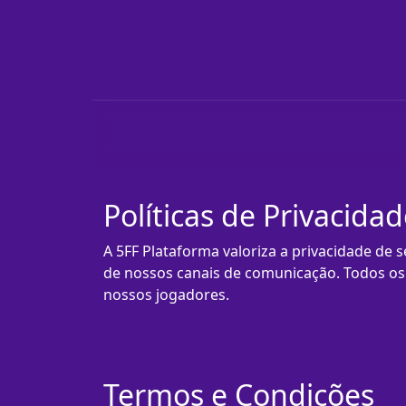
Políticas de Privacida
A 5FF Plataforma valoriza a privacidade de
de nossos canais de comunicação. Todos os 
nossos jogadores.
Termos e Condições