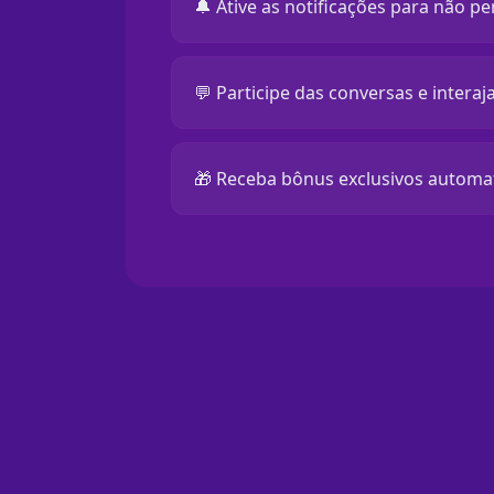
🔔 Ative as notificações para não p
💬 Participe das conversas e interaj
🎁 Receba bônus exclusivos autom