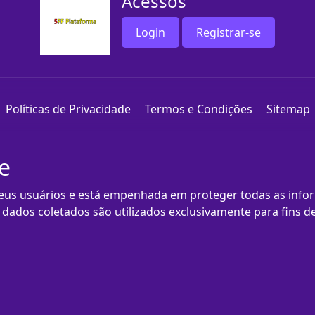
Acessos
Login
Registrar-se
Políticas de Privacidade
Termos e Condições
Sitemap
de
 seus usuários e está empenhada em proteger todas as inf
dados coletados são utilizados exclusivamente para fins d