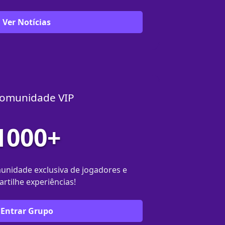
Ver Notícias
Comunidade VIP
1000+
unidade exclusiva de jogadores e
rtilhe experiências!
Entrar Grupo