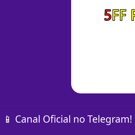
📱 Canal Oficial no Telegram!