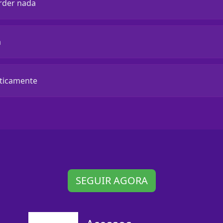
erder nada
a
aticamente
SEGUIR AGORA