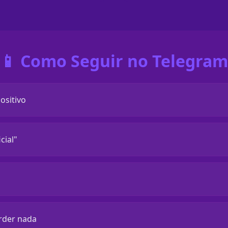
📱 Como Seguir no Telegram
ositivo
cial"
erder nada