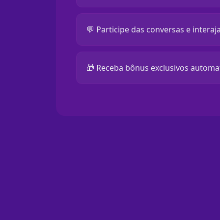
💬 Participe das conversas e interaj
🎁 Receba bônus exclusivos autom