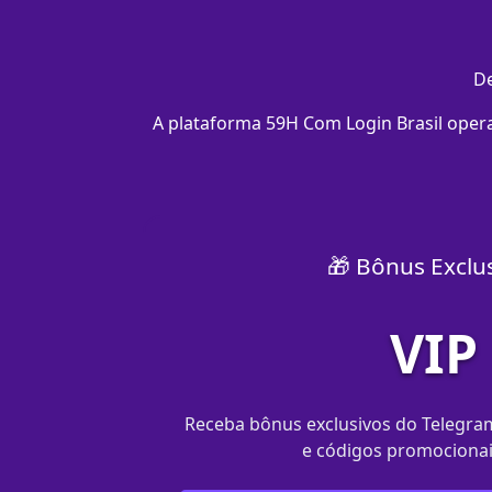
De
A plataforma 59H Com Login Brasil oper
🎁 Bônus Exclu
VIP
Receba bônus exclusivos do Telegra
e códigos promocionai