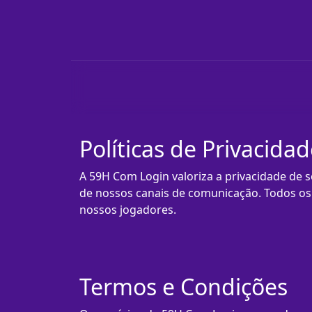
Políticas de Privacida
A 59H Com Login valoriza a privacidade de
de nossos canais de comunicação. Todos os 
nossos jogadores.
Termos e Condições