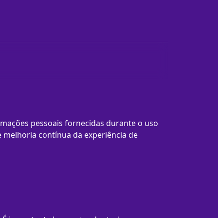
rmações pessoais fornecidas durante o uso
e melhoria contínua da experiência de