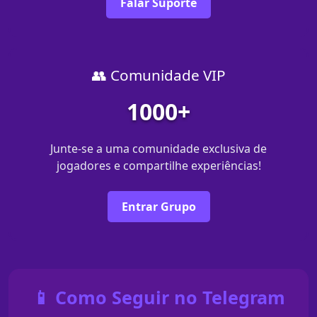
Falar Suporte
👥 Comunidade VIP
1000+
Junte-se a uma comunidade exclusiva de
jogadores e compartilhe experiências!
Entrar Grupo
📱 Como Seguir no Telegram