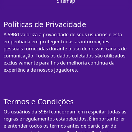
Sitemap
Políticas de Privacidade
A 59Brl valoriza a privacidade de seus usuários e está
empenhada em proteger todas as informações
pessoais fornecidas durante o uso de nossos canais de
comunicação. Todos os dados coletados são utilizados
exclusivamente para fins de melhoria contínua da
experiência de nossos jogadores.
Termos e Condições
Os usuários da 59Brl concordam em respeitar todas as
regras e regulamentos estabelecidos. É importante ler
e entender todos os termos antes de participar de