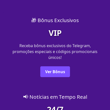
🎁 Bônus Exclusivos
VIP
Receba bônus exclusivos do Telegram,
promoções especiais e códigos promocionais
únicos!
Ver Bônus
📢 Notícias em Tempo Real
24/7