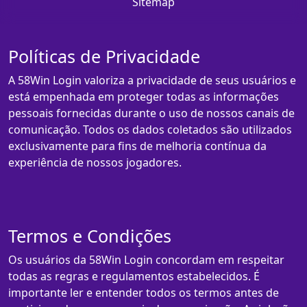
Sitemap
Políticas de Privacidade
A 58Win Login valoriza a privacidade de seus usuários e
está empenhada em proteger todas as informações
pessoais fornecidas durante o uso de nossos canais de
comunicação. Todos os dados coletados são utilizados
exclusivamente para fins de melhoria contínua da
experiência de nossos jogadores.
Termos e Condições
Os usuários da 58Win Login concordam em respeitar
todas as regras e regulamentos estabelecidos. É
importante ler e entender todos os termos antes de