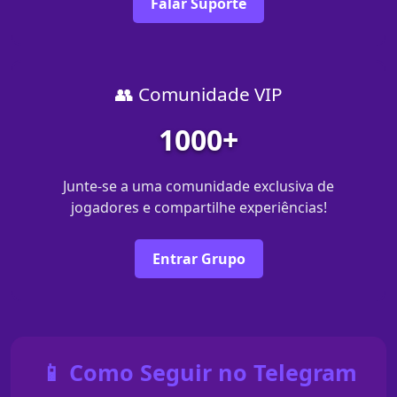
Falar Suporte
👥 Comunidade VIP
1000+
Junte-se a uma comunidade exclusiva de
jogadores e compartilhe experiências!
Entrar Grupo
📱 Como Seguir no Telegram