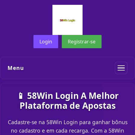
Login
Registrar-se
Menu
📱 58Win Login A Melhor
Plataforma de Apostas
Cadastre-se na 58Win Login para ganhar bônus
no cadastro e em cada recarga. Com a 58Win