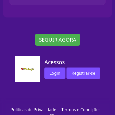
SEGUIR AGORA
Acessos
Login
Registrar-se
Políticas de Privacidade
Termos e Condições