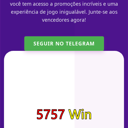
você tem acesso a promoções incríveis e uma
experiência de jogo inigualável. Junte-se aos
vencedores agora!
SEGUIR NO TELEGRAM