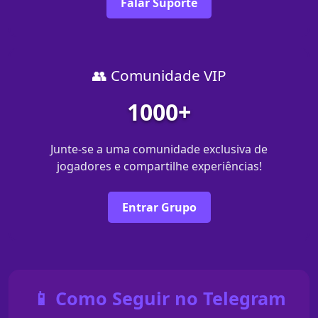
Falar Suporte
👥 Comunidade VIP
1000+
Junte-se a uma comunidade exclusiva de
jogadores e compartilhe experiências!
Entrar Grupo
📱 Como Seguir no Telegram