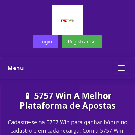
Login
Registrar-se
Menu
📱 5757 Win A Melhor
Plataforma de Apostas
Cadastre-se na 5757 Win para ganhar bônus no
cadastro e em cada recarga. Com a 5757 Win,