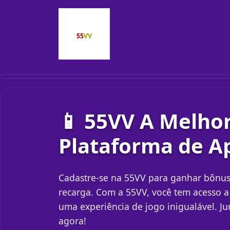
📱 55VV A Melho
Plataforma de A
Cadastre-se na 55VV para ganhar bônus
recarga. Com a 55VV, você tem acesso a
uma experiência de jogo inigualável. J
agora!