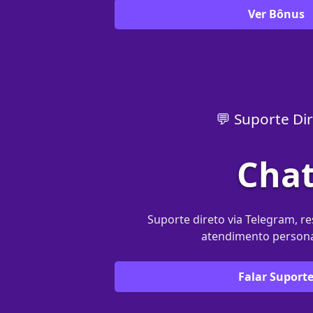
Ver Bônus
💬 Suporte Di
Cha
Suporte direto via Telegram, r
atendimento persona
Falar Suport