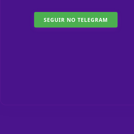
SEGUIR NO TELEGRAM