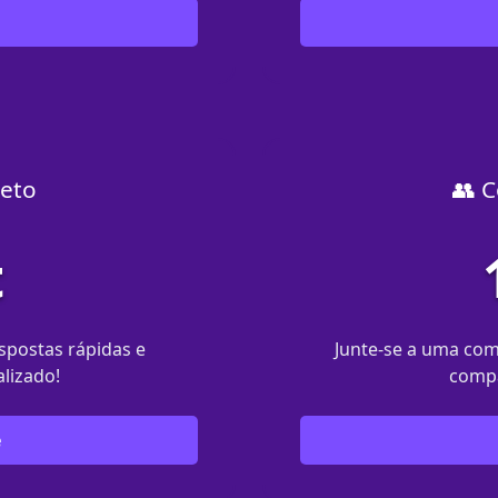
reto
👥 
t
espostas rápidas e
Junte-se a uma com
lizado!
compa
e