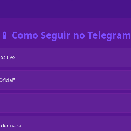
📱 Como Seguir no Telegram
ositivo
ficial"
erder nada