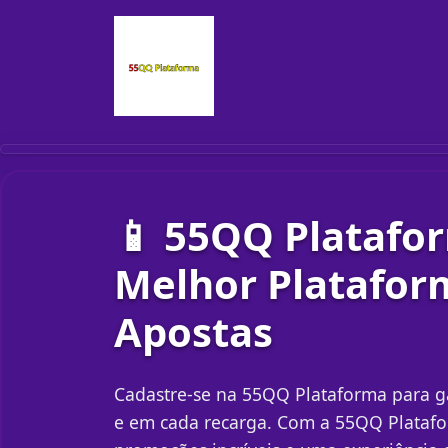
📱 55QQ Platafo
Melhor Platafor
Apostas
Cadastre-se na 55QQ Plataforma para g
e em cada recarga. Com a 55QQ Platafo