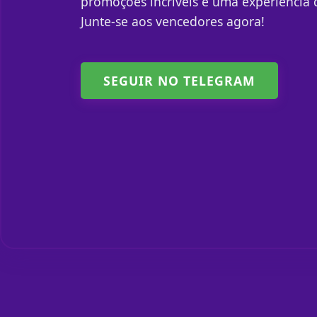
promoções incríveis e uma experiência d
Junte-se aos vencedores agora!
SEGUIR NO TELEGRAM