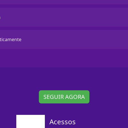
a
aticamente
SEGUIR AGORA
Acessos