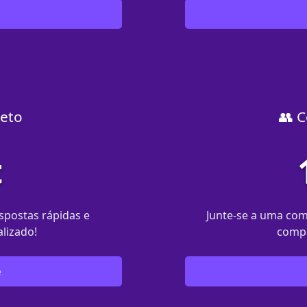
reto
👥 
t
espostas rápidas e
Junte-se a uma com
lizado!
compa
e