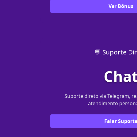
Ver Bônus
💬 Suporte Di
Cha
Suporte direto via Telegram, r
atendimento persona
Falar Suport