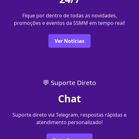
Fique por dentro de todas as novidades,
promoções e eventos da 55MM em tempo real!
Ver Notícias
💬 Suporte Direto
Chat
Suporte direto via Telegram, respostas rápidas e
atendimento personalizado!