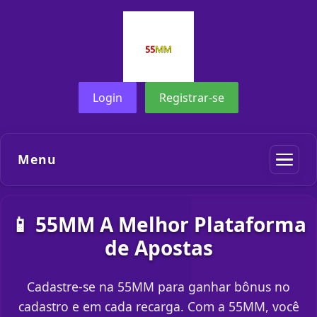
Login
Registrar-se
Menu
📱 55MM A Melhor Plataforma
de Apostas
Cadastre-se na 55MM para ganhar bônus no
cadastro e em cada recarga. Com a 55MM, você