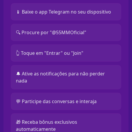
📱 Baixe o app Telegram no seu dispositivo
🔍 Procure por "@55MMOficial"
👆 Toque em "Entrar" ou "Join"
🔔 Ative as notificações para não perder
nada
💬 Participe das conversas e interaja
🎁 Receba bônus exclusivos
automaticamente