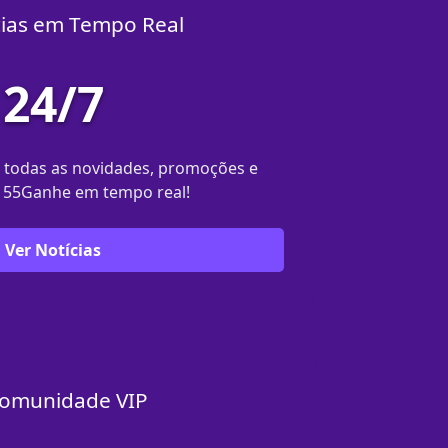
cias em Tempo Real
24/7
e todas as novidades, promoções e
 55Ganhe em tempo real!
Ver Notícias
Comunidade VIP