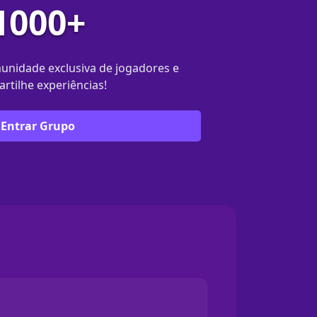
1000+
unidade exclusiva de jogadores e
rtilhe experiências!
Entrar Grupo