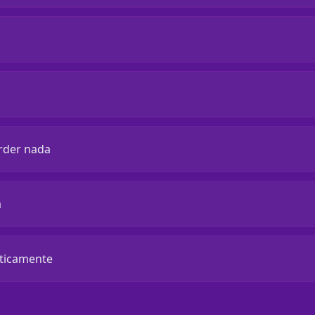
erder nada
a
aticamente