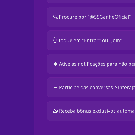
🔍 Procure por "@55GanheOficial"
👆 Toque em "Entrar" ou "Join"
🔔 Ative as notificações para não p
💬 Participe das conversas e interaj
🎁 Receba bônus exclusivos autom