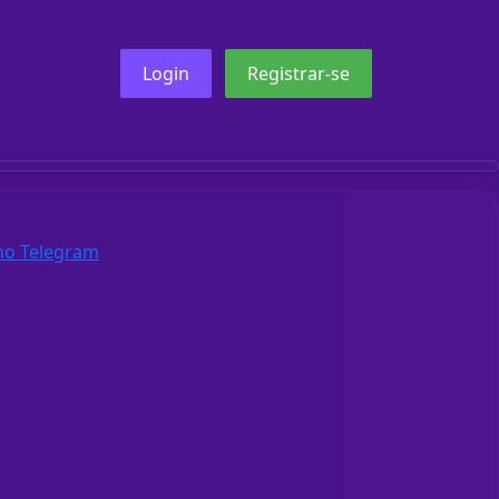
Login
Registrar-se