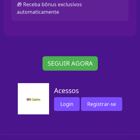
🎁 Receba bônus exclusivos
automaticamente
SEGUIR AGORA
Acessos
Login
Registrar-se