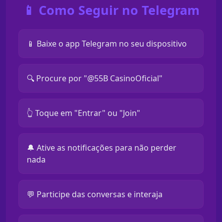
📱 Como Seguir no Telegram
📱 Baixe o app Telegram no seu dispositivo
🔍 Procure por "@55B CasinoOficial"
👆 Toque em "Entrar" ou "Join"
🔔 Ative as notificações para não perder
nada
💬 Participe das conversas e interaja