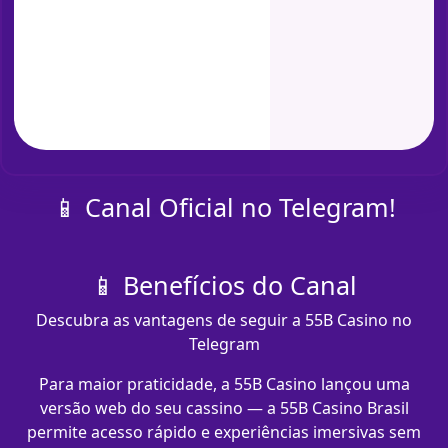
📱 Canal Oficial no Telegram!
📱 Benefícios do Canal
Descubra as vantagens de seguir a 55B Casino no
Telegram
Para maior praticidade, a 55B Casino lançou uma
versão web do seu cassino — a 55B Casino Brasil
permite acesso rápido e experiências imersivas sem