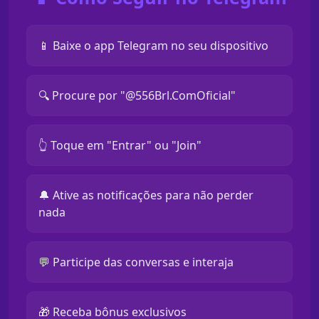
📱 Baixe o app Telegram no seu dispositivo
🔍 Procure por "@556Brl.ComOficial"
👆 Toque em "Entrar" ou "Join"
🔔 Ative as notificações para não perder
nada
💬 Participe das conversas e interaja
🎁 Receba bônus exclusivos