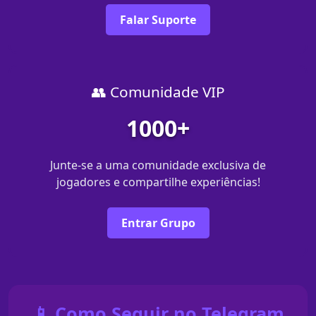
Falar Suporte
👥 Comunidade VIP
1000+
Junte-se a uma comunidade exclusiva de
jogadores e compartilhe experiências!
Entrar Grupo
📱 Como Seguir no Telegram