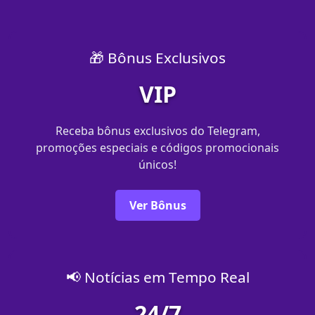
🎁 Bônus Exclusivos
VIP
Receba bônus exclusivos do Telegram,
promoções especiais e códigos promocionais
únicos!
Ver Bônus
📢 Notícias em Tempo Real
24/7