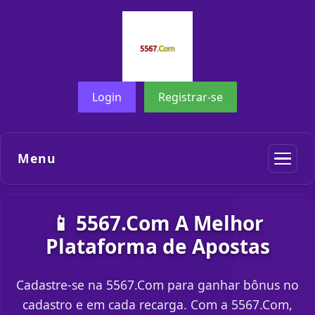
Login
Registrar-se
Menu
📱 5567.Com A Melhor
Plataforma de Apostas
Cadastre-se na 5567.Com para ganhar bônus no
cadastro e em cada recarga. Com a 5567.Com,