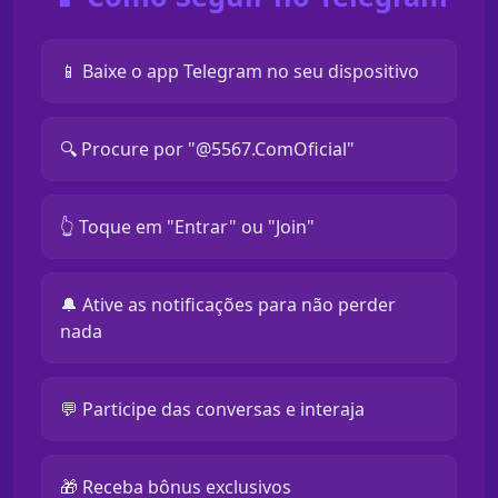
📱 Baixe o app Telegram no seu dispositivo
🔍 Procure por "@5567.ComOficial"
👆 Toque em "Entrar" ou "Join"
🔔 Ative as notificações para não perder
nada
💬 Participe das conversas e interaja
🎁 Receba bônus exclusivos