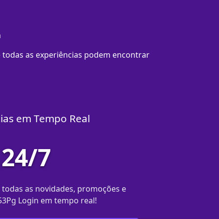
m
e todas as experiências podem encontrar
cias em Tempo Real
24/7
e todas as novidades, promoções e
53Pg Login em tempo real!