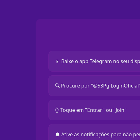
📱 Baixe o app Telegram no seu disp
🔍 Procure por "@53Pg LoginOficial
👆 Toque em "Entrar" ou "Join"
🔔 Ative as notificações para não p