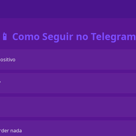
📱 Como Seguir no Telegram
ositivo
"
erder nada