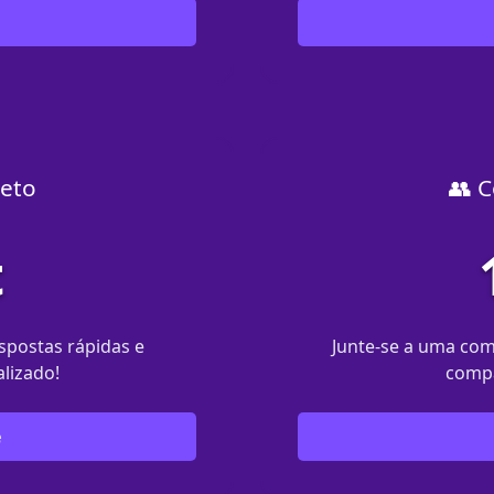
reto
👥 
t
espostas rápidas e
Junte-se a uma com
lizado!
compa
e