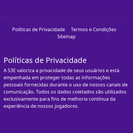
Políticas de Privacidade
Termos e Condições
Sitemap
Políticas de Privacidade
A 53E valoriza a privacidade de seus usuários e está
empenhada em proteger todas as informações
pessoais fornecidas durante o uso de nossos canais de
comunicação. Todos os dados coletados são utilizados
exclusivamente para fins de melhoria contínua da
experiência de nossos jogadores.