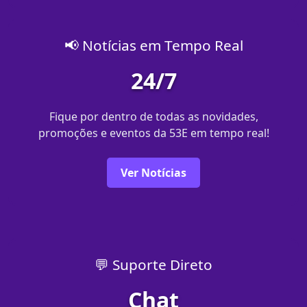
📢 Notícias em Tempo Real
24/7
Fique por dentro de todas as novidades,
promoções e eventos da 53E em tempo real!
Ver Notícias
💬 Suporte Direto
Chat