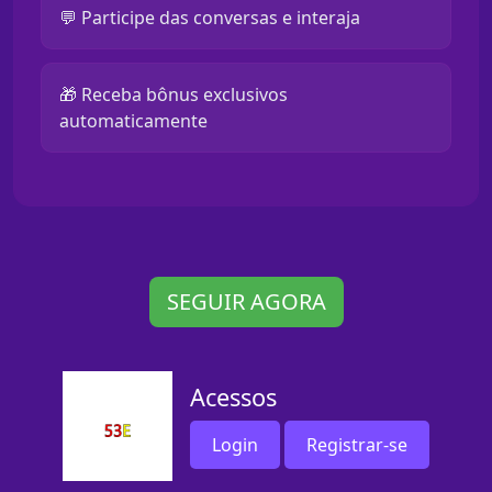
💬 Participe das conversas e interaja
🎁 Receba bônus exclusivos
automaticamente
SEGUIR AGORA
Acessos
Login
Registrar-se