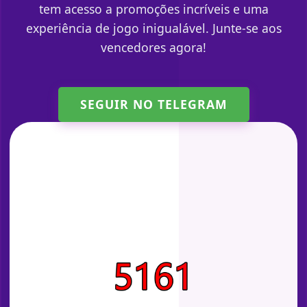
tem acesso a promoções incríveis e uma
experiência de jogo inigualável. Junte-se aos
vencedores agora!
SEGUIR NO TELEGRAM