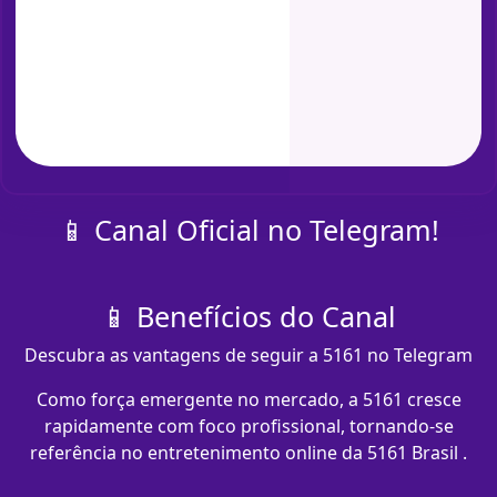
📱 Canal Oficial no Telegram!
📱 Benefícios do Canal
Descubra as vantagens de seguir a 5161 no Telegram
Como força emergente no mercado, a 5161 cresce
rapidamente com foco profissional, tornando-se
referência no entretenimento online da 5161 Brasil .