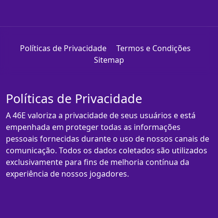
Políticas de Privacidade
Termos e Condições
Sitemap
Políticas de Privacidade
A 46E valoriza a privacidade de seus usuários e está
empenhada em proteger todas as informações
pessoais fornecidas durante o uso de nossos canais de
comunicação. Todos os dados coletados são utilizados
exclusivamente para fins de melhoria contínua da
experiência de nossos jogadores.