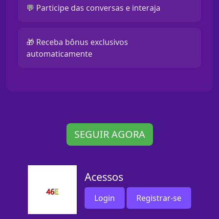
💬 Participe das conversas e interaja
🎁 Receba bônus exclusivos
automaticamente
SEGUIR AGORA
Acessos
Login
Registrar-se