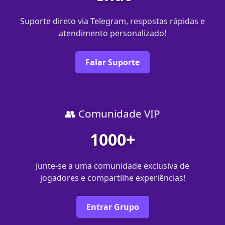
Suporte direto via Telegram, respostas rápidas e
atendimento personalizado!
Falar Suporte
👥 Comunidade VIP
1000+
Junte-se a uma comunidade exclusiva de
jogadores e compartilhe experiências!
Entrar Grupo