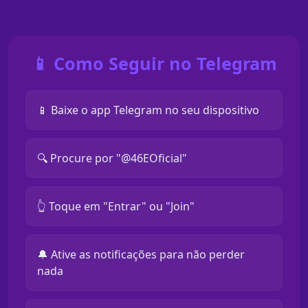
📱 Como Seguir no Telegram
📱 Baixe o app Telegram no seu dispositivo
🔍 Procure por "@46EOficial"
👆 Toque em "Entrar" ou "Join"
🔔 Ative as notificações para não perder
nada