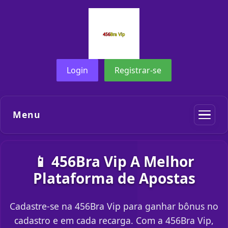
Login
Registrar-se
Menu
📱 456Bra Vip A Melhor
Plataforma de Apostas
Cadastre-se na 456Bra Vip para ganhar bônus no
cadastro e em cada recarga. Com a 456Bra Vip,