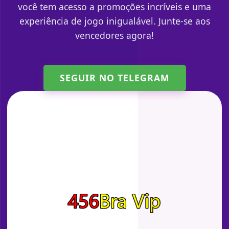
você tem acesso a promoções incríveis e uma
experiência de jogo inigualável. Junte-se aos
vencedores agora!
SEGUIR NO TELEGRAM