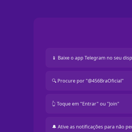
📱 Baixe o app Telegram no seu disp
🔍 Procure por "@456BraOficial"
👆 Toque em "Entrar" ou "Join"
🔔 Ative as notificações para não p