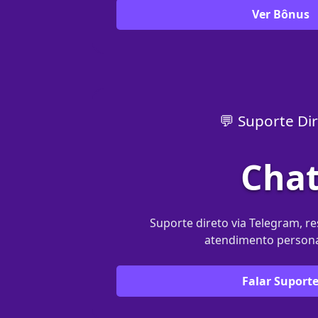
Ver Bônus
💬 Suporte Di
Cha
Suporte direto via Telegram, r
atendimento persona
Falar Suport