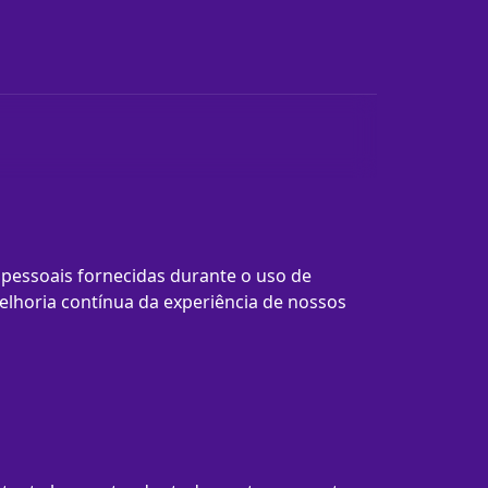
 pessoais fornecidas durante o uso de
elhoria contínua da experiência de nossos