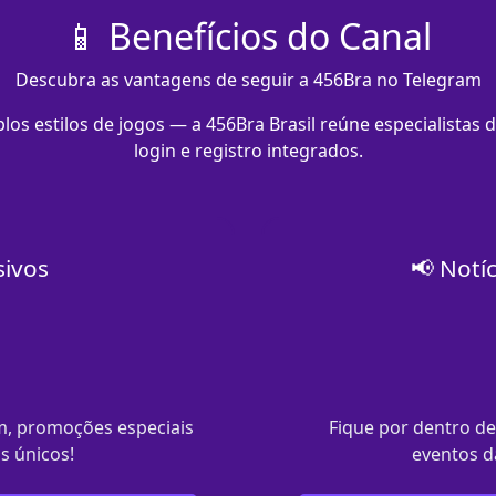
📱 Benefícios do Canal
Descubra as vantagens de seguir a 456Bra no Telegram
os estilos de jogos — a 456Bra Brasil reúne especialista
login e registro integrados.
sivos
📢 Notí
m, promoções especiais
Fique por dentro d
s únicos!
eventos d