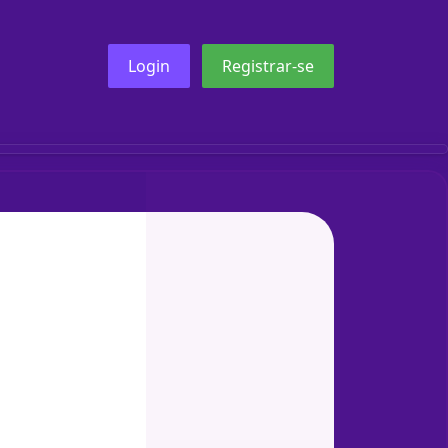
Login
Registrar-se