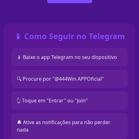
📱 Como Seguir no Telegram
📱 Baixe o app Telegram no seu dispositivo
🔍 Procure por "@444Win APPOficial"
👆 Toque em "Entrar" ou "Join"
🔔 Ative as notificações para não perder
nada