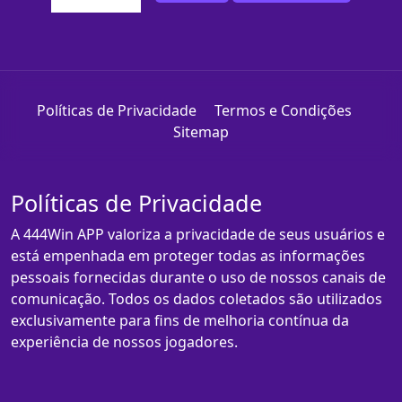
Políticas de Privacidade
Termos e Condições
Sitemap
Políticas de Privacidade
A 444Win APP valoriza a privacidade de seus usuários e
está empenhada em proteger todas as informações
pessoais fornecidas durante o uso de nossos canais de
comunicação. Todos os dados coletados são utilizados
exclusivamente para fins de melhoria contínua da
experiência de nossos jogadores.