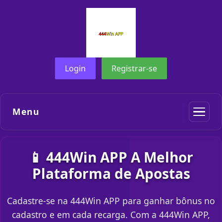
Login
Registrar-se
Menu
📱 444Win APP A Melhor
Plataforma de Apostas
Cadastre-se na 444Win APP para ganhar bônus no
cadastro e em cada recarga. Com a 444Win APP,