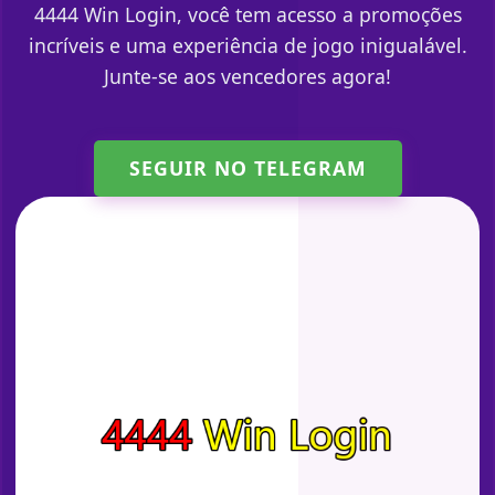
4444 Win Login, você tem acesso a promoções
incríveis e uma experiência de jogo inigualável.
Junte-se aos vencedores agora!
SEGUIR NO TELEGRAM