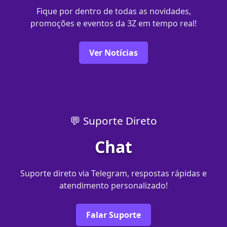
Fique por dentro de todas as novidades,
promoções e eventos da 3Z em tempo real!
Ver Notícias
💬 Suporte Direto
Chat
Suporte direto via Telegram, respostas rápidas e
atendimento personalizado!
Falar Suporte