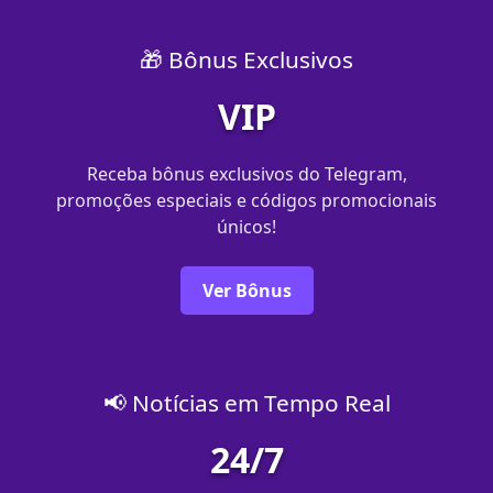
🎁 Bônus Exclusivos
VIP
Receba bônus exclusivos do Telegram,
promoções especiais e códigos promocionais
únicos!
Ver Bônus
📢 Notícias em Tempo Real
24/7