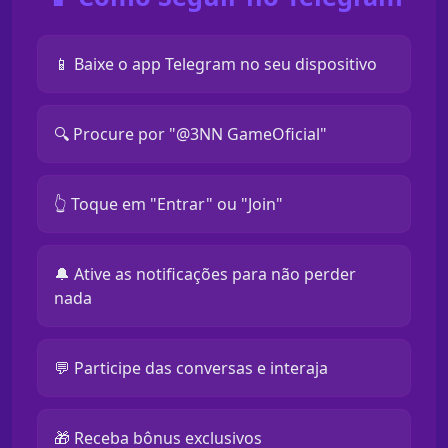
📱 Baixe o app Telegram no seu dispositivo
🔍 Procure por "@3NN GameOficial"
👆 Toque em "Entrar" ou "Join"
🔔 Ative as notificações para não perder
nada
💬 Participe das conversas e interaja
🎁 Receba bônus exclusivos