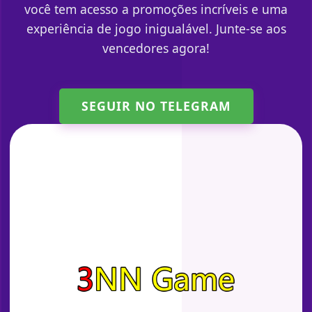
você tem acesso a promoções incríveis e uma
experiência de jogo inigualável. Junte-se aos
vencedores agora!
SEGUIR NO TELEGRAM