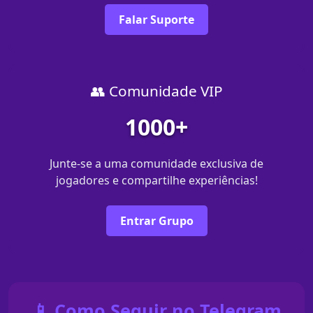
Falar Suporte
👥 Comunidade VIP
1000+
Junte-se a uma comunidade exclusiva de
jogadores e compartilhe experiências!
Entrar Grupo
📱 Como Seguir no Telegram