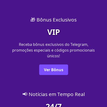
🎁 Bônus Exclusivos
VIP
Receba bônus exclusivos do Telegram,
promoções especiais e códigos promocionais
únicos!
Ver Bônus
📢 Notícias em Tempo Real
24/7