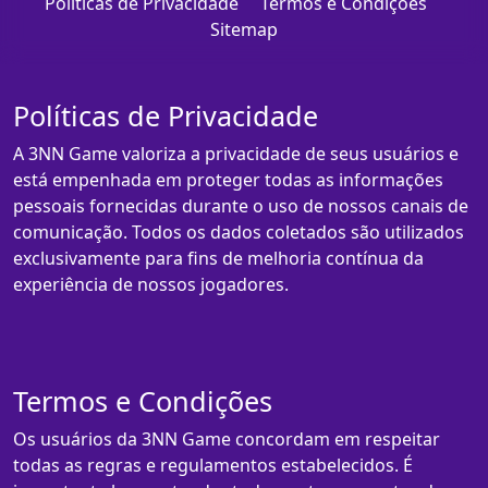
Políticas de Privacidade
Termos e Condições
Sitemap
Políticas de Privacidade
A 3NN Game valoriza a privacidade de seus usuários e
está empenhada em proteger todas as informações
pessoais fornecidas durante o uso de nossos canais de
comunicação. Todos os dados coletados são utilizados
exclusivamente para fins de melhoria contínua da
experiência de nossos jogadores.
Termos e Condições
Os usuários da 3NN Game concordam em respeitar
todas as regras e regulamentos estabelecidos. É