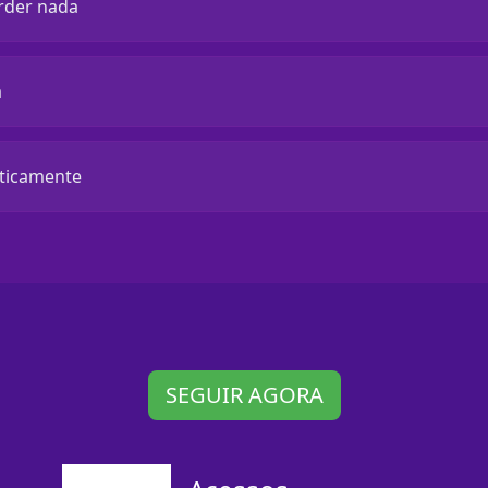
erder nada
a
aticamente
SEGUIR AGORA