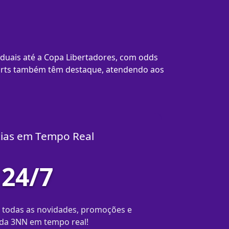
duais até a Copa Libertadores, com odds
Sports também têm destaque, atendendo aos
cias em Tempo Real
24/7
e todas as novidades, promoções e
da 3NN em tempo real!