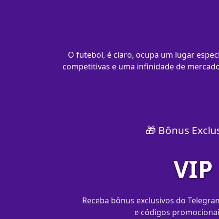
O futebol, é claro, ocupa um lugar espec
competitivas e uma infinidade de mercado
🎁 Bônus Exclu
VIP
Receba bônus exclusivos do Telegra
e códigos promocionai