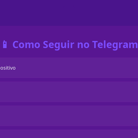
📱 Como Seguir no Telegram
ositivo