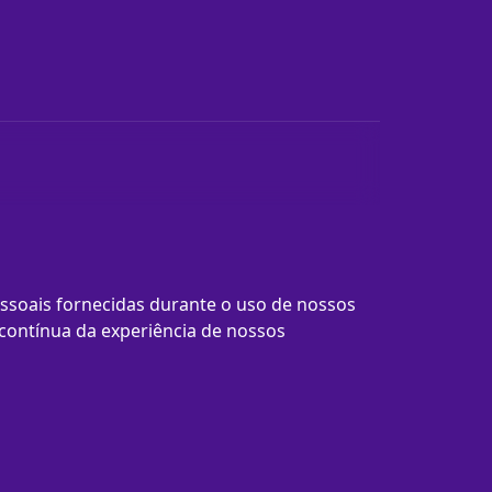
ssoais fornecidas durante o uso de nossos
 contínua da experiência de nossos