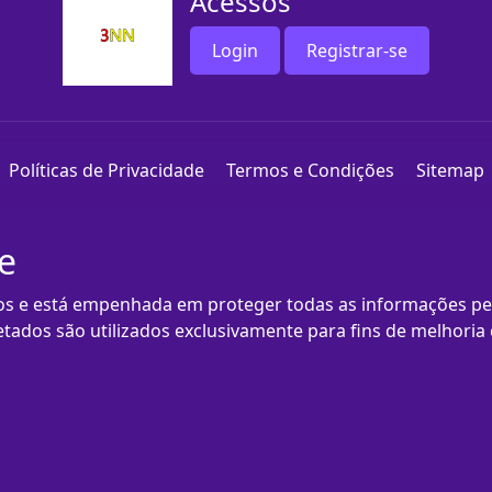
Acessos
Login
Registrar-se
Políticas de Privacidade
Termos e Condições
Sitemap
de
rios e está empenhada em proteger todas as informações pe
tados são utilizados exclusivamente para fins de melhoria