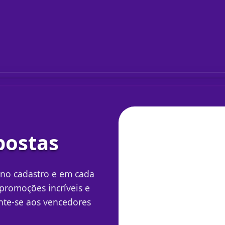
postas
no cadastro e em cada
promoções incríveis e
unte-se aos vencedores