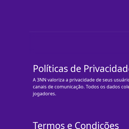
Políticas de Privacida
A 3NN valoriza a privacidade de seus usuá
canais de comunicação. Todos os dados cole
jogadores.
Termos e Condições