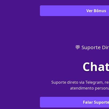
Ver Bônus
💬 Suporte Di
Cha
Suporte direto via Telegram, r
atendimento persona
Falar Suport