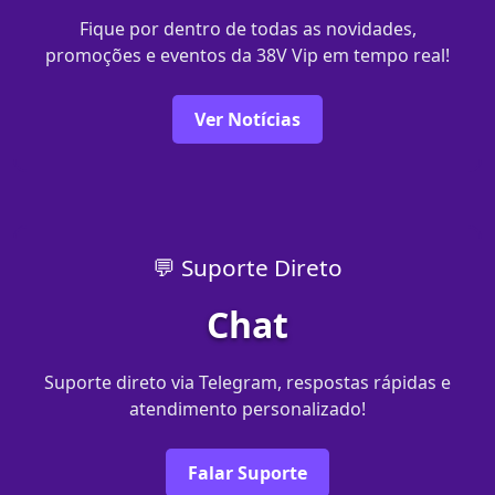
Fique por dentro de todas as novidades,
promoções e eventos da 38V Vip em tempo real!
Ver Notícias
💬 Suporte Direto
Chat
Suporte direto via Telegram, respostas rápidas e
atendimento personalizado!
Falar Suporte