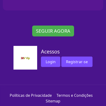
SEGUIR AGORA
Acessos
Login
Registrar-se
Políticas de Privacidade
Termos e Condições
Sitemap