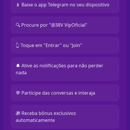
📱 Baixe o app Telegram no seu dispositivo
🔍 Procure por "@38V VipOficial"
👆 Toque em "Entrar" ou "Join"
🔔 Ative as notificações para não perder
nada
💬 Participe das conversas e interaja
🎁 Receba bônus exclusivos
automaticamente