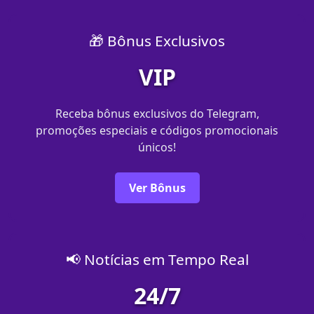
🎁 Bônus Exclusivos
VIP
Receba bônus exclusivos do Telegram,
promoções especiais e códigos promocionais
únicos!
Ver Bônus
📢 Notícias em Tempo Real
24/7