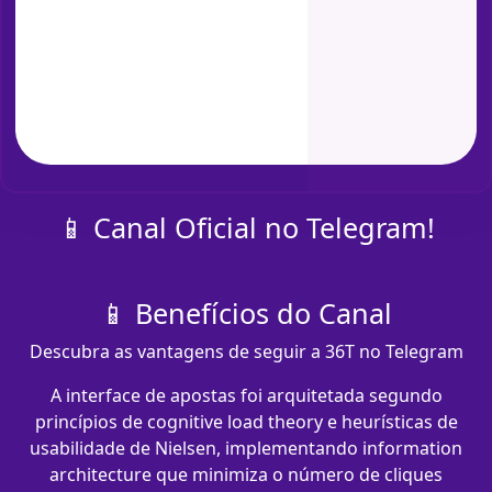
📱 Canal Oficial no Telegram!
📱 Benefícios do Canal
Descubra as vantagens de seguir a 36T no Telegram
A interface de apostas foi arquitetada segundo
princípios de cognitive load theory e heurísticas de
usabilidade de Nielsen, implementando information
architecture que minimiza o número de cliques