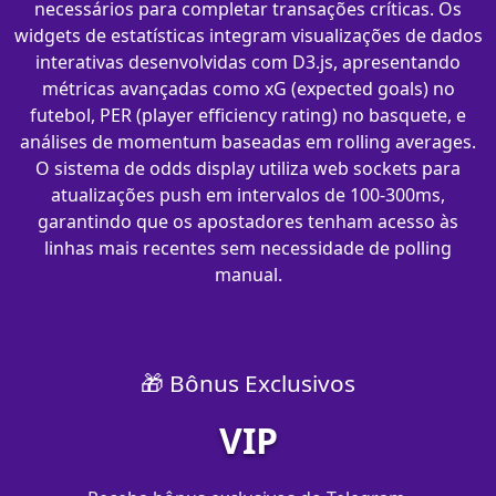
necessários para completar transações críticas. Os
widgets de estatísticas integram visualizações de dados
interativas desenvolvidas com D3.js, apresentando
métricas avançadas como xG (expected goals) no
futebol, PER (player efficiency rating) no basquete, e
análises de momentum baseadas em rolling averages.
O sistema de odds display utiliza web sockets para
atualizações push em intervalos de 100-300ms,
garantindo que os apostadores tenham acesso às
linhas mais recentes sem necessidade de polling
manual.
🎁 Bônus Exclusivos
VIP