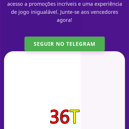
acesso a promoções incríveis e uma experiência
de jogo inigualável. Junte-se aos vencedores
agora!
SEGUIR NO TELEGRAM