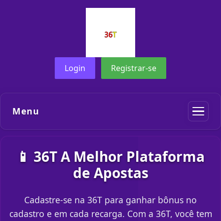
Login
Registrar-se
Menu
📱 36T A Melhor Plataforma
de Apostas
Cadastre-se na 36T para ganhar bônus no
cadastro e em cada recarga. Com a 36T, você tem