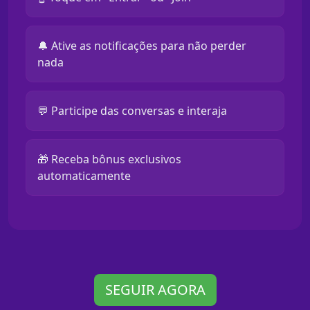
🔔 Ative as notificações para não perder
nada
💬 Participe das conversas e interaja
🎁 Receba bônus exclusivos
automaticamente
SEGUIR AGORA