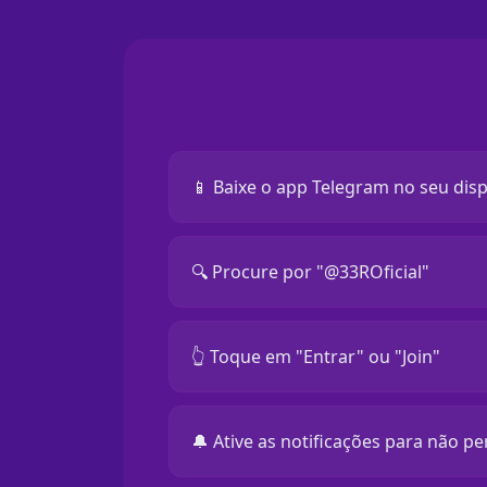
📱 Baixe o app Telegram no seu disp
🔍 Procure por "@33ROficial"
👆 Toque em "Entrar" ou "Join"
🔔 Ative as notificações para não p