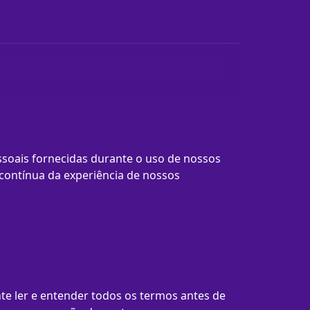
ssoais fornecidas durante o uso de nossos
 contínua da experiência de nossos
te ler e entender todos os termos antes de