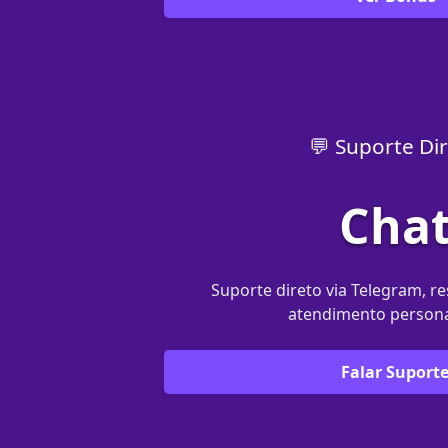
💬 Suporte Di
Cha
Suporte direto via Telegram, r
atendimento persona
Falar Suport