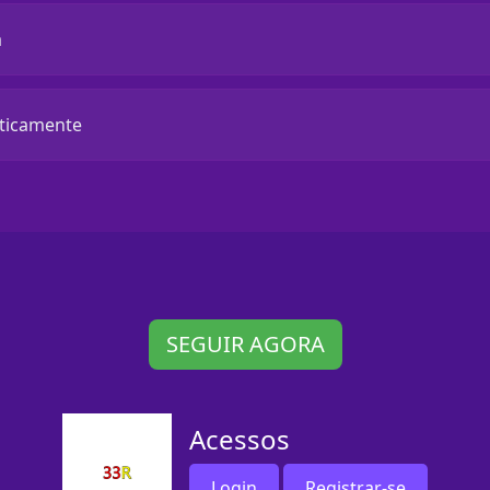
a
aticamente
SEGUIR AGORA
Acessos
Login
Registrar-se