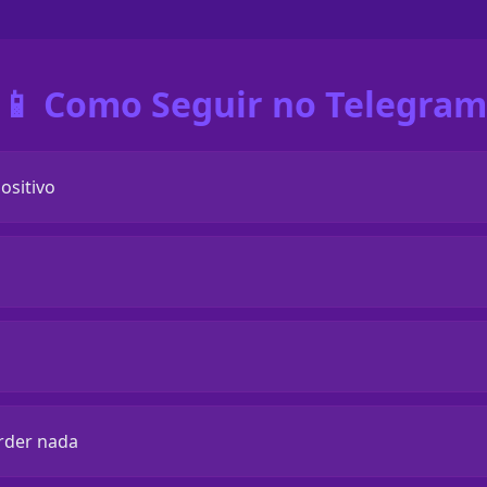
📱 Como Seguir no Telegram
ositivo
erder nada