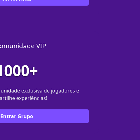
Comunidade VIP
1000+
unidade exclusiva de jogadores e
rtilhe experiências!
Entrar Grupo