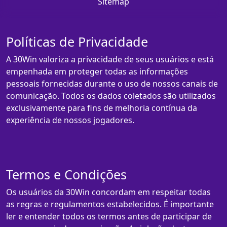
Sitemap
Políticas de Privacidade
A 30Win valoriza a privacidade de seus usuários e está
empenhada em proteger todas as informações
pessoais fornecidas durante o uso de nossos canais de
comunicação. Todos os dados coletados são utilizados
exclusivamente para fins de melhoria contínua da
experiência de nossos jogadores.
Termos e Condições
Os usuários da 30Win concordam em respeitar todas
as regras e regulamentos estabelecidos. É importante
ler e entender todos os termos antes de participar de