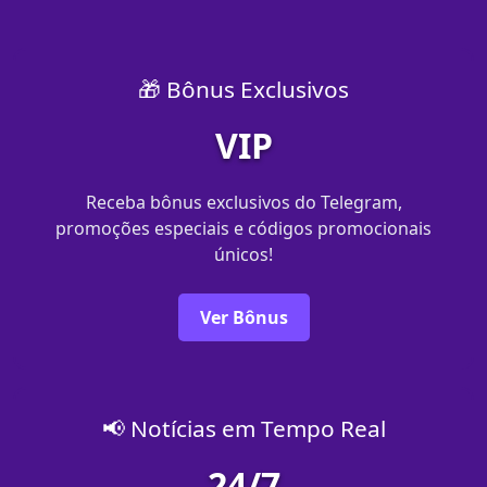
🎁 Bônus Exclusivos
VIP
Receba bônus exclusivos do Telegram,
promoções especiais e códigos promocionais
únicos!
Ver Bônus
📢 Notícias em Tempo Real
24/7