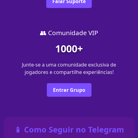
Falar Suporte
👥 Comunidade VIP
1000+
Junte-se a uma comunidade exclusiva de
jogadores e compartilhe experiências!
Entrar Grupo
📱 Como Seguir no Telegram