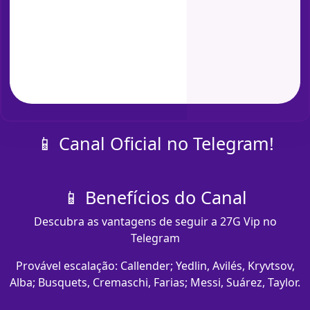
📱 Canal Oficial no Telegram!
📱 Benefícios do Canal
Descubra as vantagens de seguir a 27G Vip no
Telegram
Provável escalação: Callender; Yedlin, Avilés, Kryvtsov,
Alba; Busquets, Cremaschi, Farias; Messi, Suárez, Taylor.