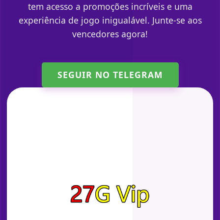
tem acesso a promoções incríveis e uma
experiência de jogo inigualável. Junte-se aos
vencedores agora!
SEGUIR NO TELEGRAM