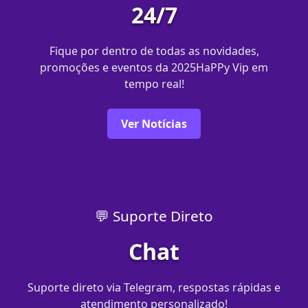
24/7
Fique por dentro de todas as novidades,
promoções e eventos da 2025HaPPy Vip em
tempo real!
Ver Notícias
💬 Suporte Direto
Chat
Suporte direto via Telegram, respostas rápidas e
atendimento personalizado!