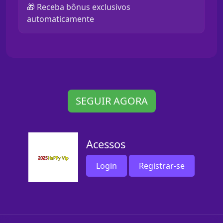
🎁 Receba bônus exclusivos
automaticamente
SEGUIR AGORA
Acessos
Login
Registrar-se