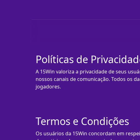
Políticas de Privacida
A 15Win valoriza a privacidade de seus usu
nossos canais de comunicação. Todos os dad
jogadores.
Termos e Condições
Os usuários da 15Win concordam em respeita