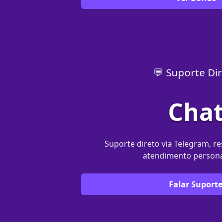
💬 Suporte Di
Cha
Suporte direto via Telegram, r
atendimento persona
Falar Suport