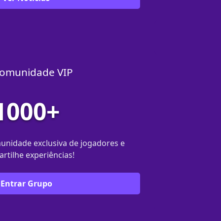
Comunidade VIP
1000+
unidade exclusiva de jogadores e
rtilhe experiências!
Entrar Grupo