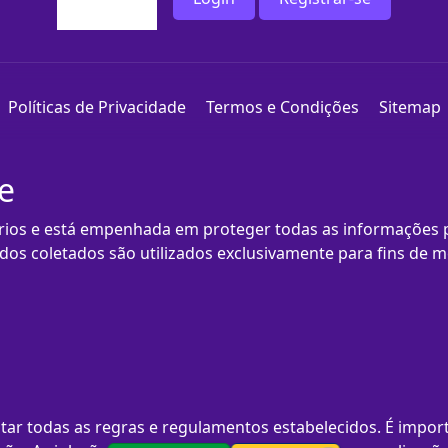
Políticas de Privacidade
Termos e Condições
Sitemap
de
ários e está empenhada em proteger todas as informações 
os coletados são utilizados exclusivamente para fins de m
r todas as regras e regulamentos estabelecidos. É import