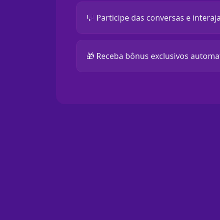
💬 Participe das conversas e interaj
🎁 Receba bônus exclusivos autom