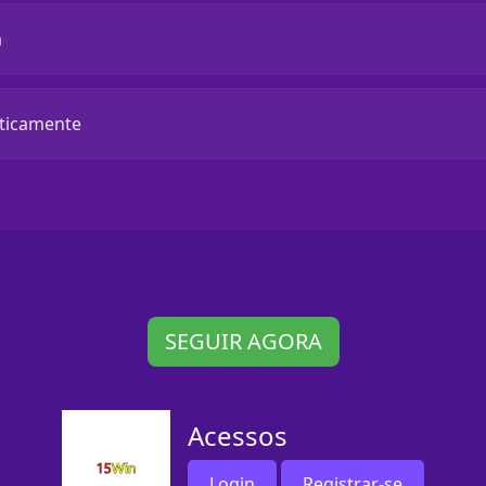
a
aticamente
SEGUIR AGORA
Acessos
Login
Registrar-se