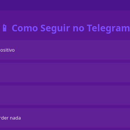
📱 Como Seguir no Telegram
ositivo
erder nada